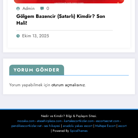
Admin
0
Gölgem Bazencir (Satarlı) Kimdir? Son
Hali!
Ekim 13, 2025
YORUM GÖNDER
Yorum yapabilmek için
oturum açmalısınız
.
Nedir ve Kimdir? Bilgi & Paylaşım Sitesi.
mozaka.com
-
atasehirplaza.com
-
kartalescortkizlar.com
-
escortsecret.com
-
pendikescortkizlar.net
-
sex hikayesi
|
anadolu yakası escort
|
Maltepe Escort
|
escort
| Powered By
SpiceThemes