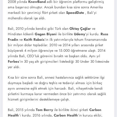
2008 yılında
KnowBand
adlı bir öğrenim platformu geliştirmiş
ama başarısız olmuştur. Ancak bundan kısa süre sonra Amerika
merkezli bir çevrimiçi flört şirketi olan
SpeedDate
, Bali’yi
mühendis olarak işe aldı.
Bali, 2010 yılında kendisi gibi Türk olan
Oktay Çağlar
ve
Hindistan kökenli
Gagan Biyani
ile birlikte
Udemy
‘yi kurdu.
Russ
Fradin
ve
Keith Rabois
‘in ilk yatırımlarıyla tohum finansmanında
bir milyon dolar topladılar. 2010 ve 2014 yılları arasında şirket
büyüyerek 4 milyon öğrenciye ve 15.000 öğretmene ulaştı. 2014
yılında Bali, CEO’luk görevini bıraktı ve başkan oldu. Aynı yıl
Forbes
‘in 30 yaş altı girişimcileri listelediği 30 Under 30 listesinde
yer aldı.
Kısa bir süre sonra Bali, annesi hastalanınca sağlık sektörüne ilgi
duymaya başladı ve doğru teşhis ve tedaviyi alması için birkaç
ayını annesine eşlik etmek için harcadı. Bali, nihayetinde kendi
şirketini kurmaya karar vermeden önce bir yatırımcı olarak sağlık
hizmeti girişimlerini desteklemeye çalıştı.
Bali, 2015 yılında
Tom Berry
ile birlikte ikinci şirketi
Carbon
Health
‘i kurdu. 2016 yılında,
Carbon Health
‘in kurucu ekibi,