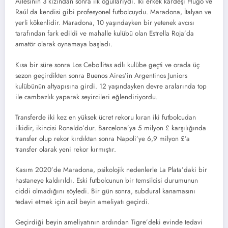
Ailesinin 3 kızından sonra ilk oğullarıydı. İki erkek kardeşi Hugo ve
Raúl da kendisi gibi profesyonel futbolcuydu. Maradona, İtalyan ve
yerli kökenlidir. Maradona, 10 yaşındayken bir yetenek avcısı
tarafından fark edildi ve mahalle kulübü olan Estrella Roja’da
amatör olarak oynamaya başladı.
Kısa bir süre sonra Los Cebollitas adlı kulübe geçti ve orada üç
sezon geçirdikten sonra Buenos Aires’in Argentinos Juniors
kulübünün altyapısına girdi. 12 yaşındayken devre aralarında top
ile cambazlık yaparak seyircileri eğlendiriyordu.
Transferde iki kez en yüksek ücret rekoru kıran iki futbolcudan
ilkidir, ikincisi Ronaldo’dur. Barcelona’ya 5 milyon £ karşılığında
transfer olup rekor kırdıktan sonra Napoli’ye 6,9 milyon £’a
transfer olarak yeni rekor kırmıştır.
Kasım 2020’de Maradona, psikolojik nedenlerle La Plata’daki bir
hastaneye kaldırıldı. Eski futbolcunun bir temsilcisi durumunun
ciddi olmadığını söyledi. Bir gün sonra, subdural kanamasını
tedavi etmek için acil beyin ameliyatı geçirdi.
Geçirdiği beyin ameliyatının ardından Tigre’deki evinde tedavi