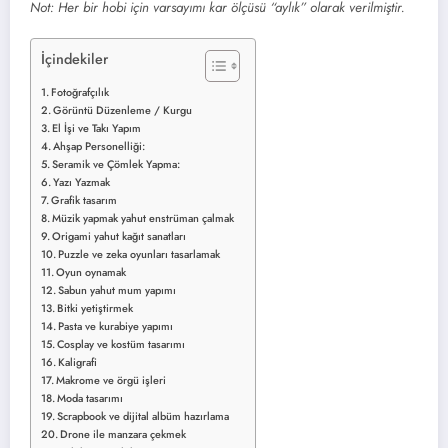
Not: Her bir hobi için varsayımı kar ölçüsü “aylık” olarak verilmiştir.
İçindekiler
Fotoğrafçılık
Görüntü Düzenleme / Kurgu
El İşi ve Takı Yapım
Ahşap Personelliği:
Seramik ve Çömlek Yapma:
Yazı Yazmak
Grafik tasarım
Müzik yapmak yahut enstrüman çalmak
Origami yahut kağıt sanatları
Puzzle ve zeka oyunları tasarlamak
Oyun oynamak
Sabun yahut mum yapımı
Bitki yetiştirmek
Pasta ve kurabiye yapımı
Cosplay ve kostüm tasarımı
Kaligrafi
Makrome ve örgü işleri
Moda tasarımı
Scrapbook ve dijital albüm hazırlama
Drone ile manzara çekmek