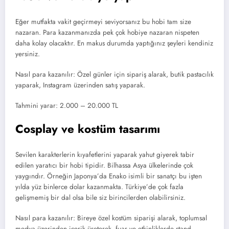
Eğer mutfakta vakit geçirmeyi seviyorsanız bu hobi tam size
nazaran. Para kazanmanızda pek çok hobiye nazaran nispeten
daha kolay olacaktır. En makus durumda yaptığınız şeyleri kendiniz
yersiniz.
Nasıl para kazanılır: Özel günler için sipariş alarak, butik pastacılık
yaparak, Instagram üzerinden satış yaparak.
Tahmini yarar: 2.000 – 20.000 TL
Cosplay ve kostüm tasarımı
Sevilen karakterlerin kıyafetlerini yaparak yahut giyerek tabir
edilen yaratıcı bir hobi tipidir. Bilhassa Asya ülkelerinde çok
yaygındır. Örneğin Japonya’da Enako isimli bir sanatçı bu işten
yılda yüz binlerce dolar kazanmakta. Türkiye’de çok fazla
gelişmemiş bir dal olsa bile siz birincilerden olabilirsiniz.
Nasıl para kazanılır: Bireye özel kostüm siparişi alarak, toplumsal
medya üzerinden içerik üreterek, fuar ve etkinliklerde stand