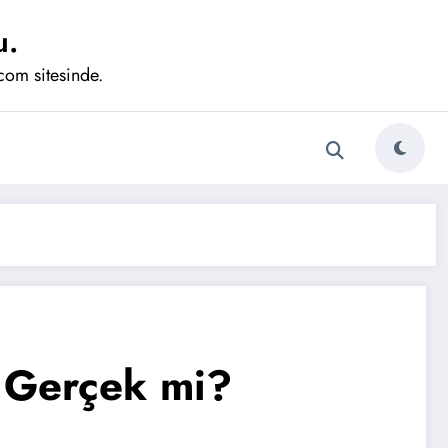
u.
com sitesinde.
? Gerçek mi?