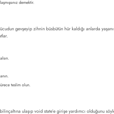
laşmışsınız demektir.
cudun gevşeyip zihnin büsbütün hür kaldığı anlarda yaşanır. 
tlar.
alsın.
lanın.
sürece teslim olun.
bilinçaltına ulaşıp void state’e girişe yardımcı olduğunu söyle