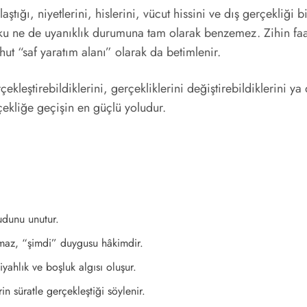
laştığı, niyetlerini, hislerini, vücut hissini ve dış gerçekliği
u ne de uyanıklık durumuna tam olarak benzemez. Zihin faal d
hut “saf yaratım alanı” olarak da betimlenir.
ekleştirebildiklerini, gerçekliklerini değiştirebildiklerini ya
rçekliğe geçişin en güçlü yoludur.
udunu unutur.
maz, “şimdi” duygusu hâkimdir.
iyahlık ve boşluk algısı oluşur.
in süratle gerçekleştiği söylenir.