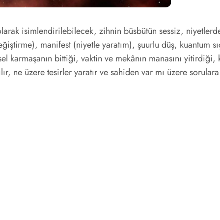
olarak isimlendirilebilecek, zihnin büsbütün sessiz, niyetler
eğiştirme), manifest (niyetle yaratım), şuurlu düş, kuantum sı
sel karmaşanın bittiği, vaktin ve mekânın manasını yitirdiği, k
ılır, ne üzere tesirler yaratır ve sahiden var mı üzere sorula