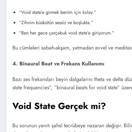
“Void state’e girmek benim için kolay.”
“Zihnim büsbütün sessiz ve boşlukta.”
“Ben her gece çarçabuk void state’e giriyorum.”
Bu cümleleri sabah-akşam, yatmadan evvel ve meditasyon 
4. Binaural Beat ve Frekans Kullanımı
Bazı ses frekansları beyin dalgalarını theta ve delta 
state frequencies”, “binaural beats for void state” üz
Void State Gerçek mi?
Bu sorunun yanıtı şahsî tecrübeye nazaran değişir. Bili