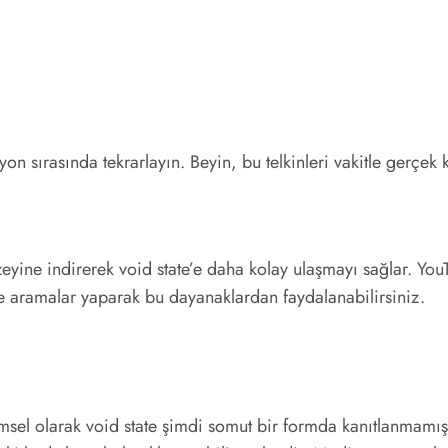
sırasında tekrarlayın. Beyin, bu telkinleri vakitle gerçek kab
düzeyine indirerek void state’e daha kolay ulaşmayı sağlar. 
ere aramalar yaparak bu dayanaklardan faydalanabilirsiniz.
msel olarak void state şimdi somut bir formda kanıtlanmamıştı