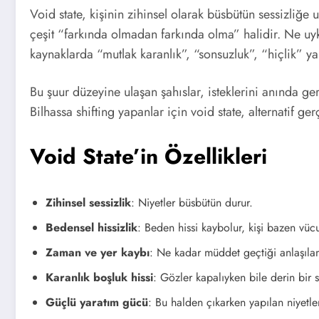
Void state, kişinin zihinsel olarak büsbütün sessizliğe u
çeşit “farkında olmadan farkında olma” halidir. Ne uyk
kaynaklarda “mutlak karanlık”, “sonsuzluk”, “hiçlik” ya
Bu şuur düzeyine ulaşan şahıslar, isteklerini anında gerç
Bilhassa shifting yapanlar için void state, alternatif ge
Void State’in Özellikleri
Zihinsel sessizlik
: Niyetler büsbütün durur.
Bedensel hissizlik
: Beden hissi kaybolur, kişi bazen vüc
Zaman ve yer kaybı
: Ne kadar müddet geçtiği anlaşıla
Karanlık boşluk hissi
: Gözler kapalıyken bile derin bir s
Güçlü yaratım gücü
: Bu halden çıkarken yapılan niyetler