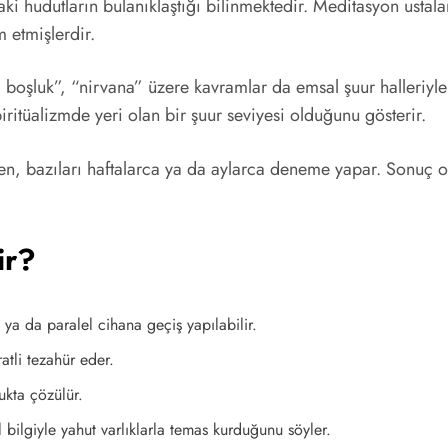
ki hudutların bulanıklaştığı bilinmektedir. Meditasyon ustaları
 etmişlerdir.
m boşluk”, “nirvana” üzere kavramlar da emsal şuur halleriyle i
iritüalizmde yeri olan bir şuur seviyesi olduğunu gösterir.
en, bazıları haftalarca ya da aylarca deneme yapar. Sonuç olar
ir?
a ya da paralel cihana geçiş yapılabilir.
atli tezahür eder.
ukta çözülür.
al bilgiyle yahut varlıklarla temas kurduğunu söyler.