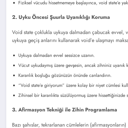
Fiziksel vücudu hissetmemeye başlayınca, void state’e yak
2. Uyku Öncesi Şuurla Uyanıklığı Koruma
Void state çoklukla uykuya dalmadan çabucak evvel, vü
uykuya geçiş anlarını kullanarak void’e ulaşmayı maksa
Uykuya dalmadan evvel sessizce uzanın.
Vücut uykudaymış üzere gevşesin, ancak zihniniz uyanık k
Karanlık boşluğu gözünüzün önünde canlandırın.
“Void state’e giriyorum” üzere kolay bir niyet cümlesi kul
Zihinsel bir karanlıkta süzülüyormuş üzere hissettiğinizde 
3. Afirmasyon Tekniği ile Zihin Programlama
Bazı şahıslar, tekrarlanan cümlelerin (afirmasyonların) 