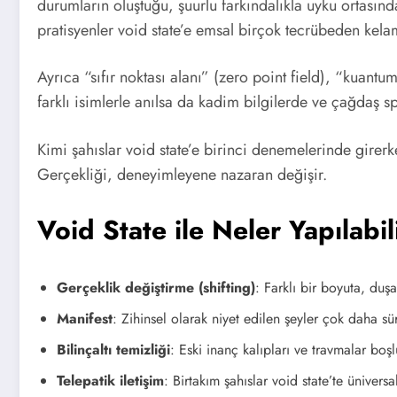
durumların oluştuğu, şuurlu farkındalıkla uyku ortasında
pratisyenler void state’e emsal birçok tecrübeden kelam
Ayrıca “sıfır noktası alanı” (zero point field), “kuantu
farklı isimlerle anılsa da kadim bilgilerde ve çağdaş sp
Kimi şahıslar void state’e birinci denemelerinde girerk
Gerçekliği, deneyimleyene nazaran değişir.
Void State ile Neler Yapılabil
Gerçeklik değiştirme (shifting)
: Farklı bir boyuta, duş
Manifest
: Zihinsel olarak niyet edilen şeyler çok daha sür
Bilinçaltı temizliği
: Eski inanç kalıpları ve travmalar boşl
Telepatik iletişim
: Birtakım şahıslar void state’te ünivers