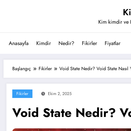
İçeriğe
K
atla
Kim kimdir ve 
Anasayfa
Kimdir
Nedir?
Fikirler
Fiyatlar
Başlangıç
Fikirler
Void State Nedir? Void State Nasıl 
Fikirler
Ekim 2, 2025
Void State Nedir? Vo