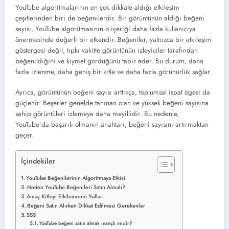
YouTube algoritmalarının en çok dikkate aldığı etkileşim
çeşitlerinden biri de beğenilerdir. Bir görüntünün aldığı beğeni
sayısı, YouTube algoritmasının o içeriği daha fazla kullanıcıya
önermesinde değerli bir etkendir. Beğeniler, yalnızca bir etkileşim
göstergesi değil, tıpkı vakitte görüntünün izleyiciler tarafından
beğenildiğini ve kıymet gördüğünü tabir eder. Bu durum, daha
fazla izlenme, daha geniş bir kitle ve daha fazla görünürlük sağlar.
Ayrıca, görüntünün beğeni sayısı arttıkça, toplumsal ispat ögesi da
güçlenir. Beşerler genelde tanınan olan ve yüksek beğeni sayısına
sahip görüntüleri izlemeye daha meyillidir. Bu nedenle,
YouTube’da başarılı olmanın anahtarı, beğeni sayısını artırmaktan
geçer.
İçindekiler
YouTube Beğenilerinin Algoritmaya Etkisi
Neden YouTube Beğenileri Satın Almalı?
Amaç Kitleyi Etkilemenin Yolları
Beğeni Satın Alırken Dikkat Edilmesi Gerekenler
SSS
YouTube beğeni satın almak inançlı midir?