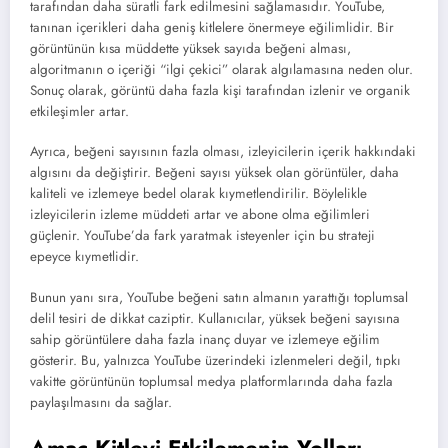
tarafından daha süratli fark edilmesini sağlamasıdır. YouTube,
tanınan içerikleri daha geniş kitlelere önermeye eğilimlidir. Bir
görüntünün kısa müddette yüksek sayıda beğeni alması,
algoritmanın o içeriği “ilgi çekici” olarak algılamasına neden olur.
Sonuç olarak, görüntü daha fazla kişi tarafından izlenir ve organik
etkileşimler artar.
Ayrıca, beğeni sayısının fazla olması, izleyicilerin içerik hakkındaki
algısını da değiştirir. Beğeni sayısı yüksek olan görüntüler, daha
kaliteli ve izlemeye bedel olarak kıymetlendirilir. Böylelikle
izleyicilerin izleme müddeti artar ve abone olma eğilimleri
güçlenir. YouTube’da fark yaratmak isteyenler için bu strateji
epeyce kıymetlidir.
Bunun yanı sıra, YouTube beğeni satın almanın yarattığı toplumsal
delil tesiri de dikkat caziptir. Kullanıcılar, yüksek beğeni sayısına
sahip görüntülere daha fazla inanç duyar ve izlemeye eğilim
gösterir. Bu, yalnızca YouTube üzerindeki izlenmeleri değil, tıpkı
vakitte görüntünün toplumsal medya platformlarında daha fazla
paylaşılmasını da sağlar.
Amaç Kitleyi Etkilemenin Yolları